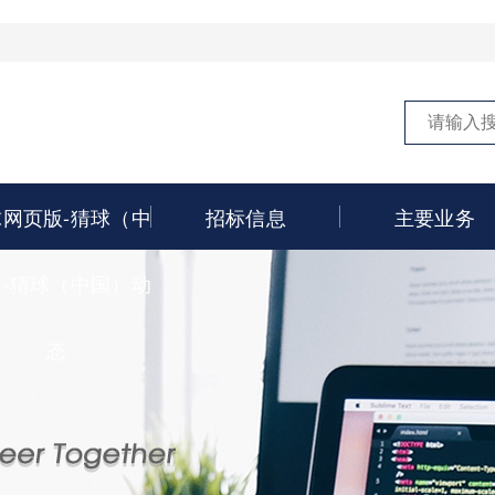
球网页版-猜球（中
招标信息
主要业务
）-猜球（中国）动
态