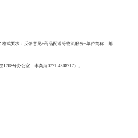
件命名格式要求：反馈意见+药品配送等物流服务+单位简称；邮
号办公室，李奕海0771-4308717）。