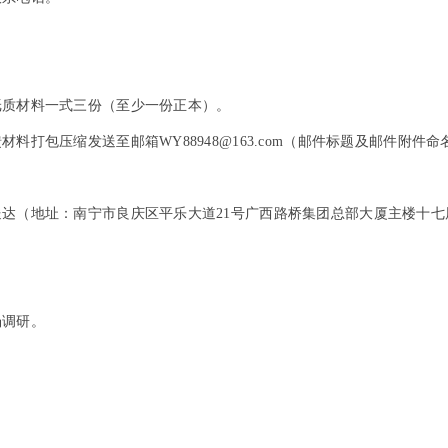
纸质材料一式三份（至少一份正本）。
料打包压缩发送至邮箱WY88948@163.com（邮件标题及邮件附
地址：南宁市良庆区平乐大道21号广西路桥集团总部大厦主楼十七层1708
场调研。
。