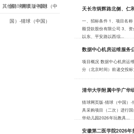
其他猜球网页版-猜球（中
国）-猜球（中国）
天长市炳辉路北侧、仁和
国）-猜球（中国）
一、招标条件 1、项目名称
额贷款股份有限公司 3、
以东、平安路以西综...
数据中心机房运维服务公
项目概况 数据中心机房运维服
分（北京时间）前递交投标文件。
清华大学附属中学广华幼
猜球网页版-猜球（中国）-
具采购项目（二次）进行国内
华幼儿园2026年玩教具...
安徽第二医学院2026