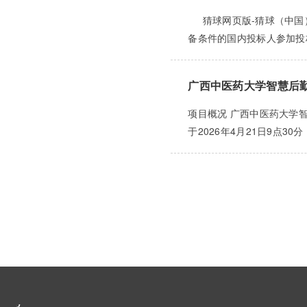
猜球网页版-猜球（中国）
备条件的国内投标人参加投标。 
广西中医药大学智慧后勤
项目概况 广西中医药大学
于2026年4月21日9点30