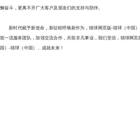
懈奋斗，更离不开广大客户及朋友们的支持与陪伴。
新时代赋予新使命，新征程呼唤新作为，猜球网页版-猜球（中国）
筑一流服务团队，加强交流合作，共筑非凡事业，我们坚信，猜球网页版
国）-猜球（中国）、成就未来！