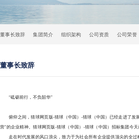
董事长致辞
集团简介
组织架构
公司资质
公司荣誉
董事长致辞
“砥砺前行，不负韶华”
俯仰之间，猜球网页版-猜球（中国）-猜球（中国）已经走进了发
营”的企业精神。猜球网页版-猜球（中国）-猜球（中国）招标集团今
走在时代发展的风口浪尖，致力于为社会所有企业提供顶尖的全过程