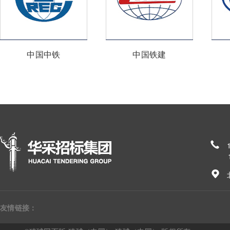
中国中铁
中国铁建
185
友情链接：