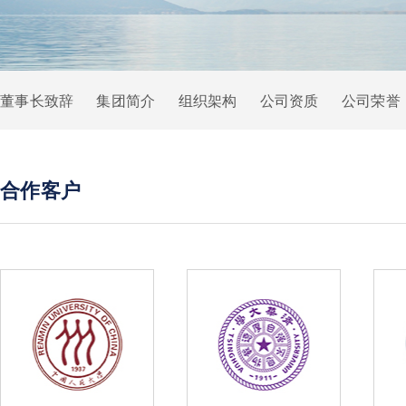
董事长致辞
集团简介
组织架构
公司资质
公司荣誉
合作客户