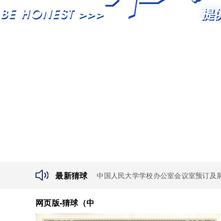
最新猜球
中国人民大学学校办公室会议室预订及展
网页版-猜球（中
北京农业职业学院网络通识课资源采购项目