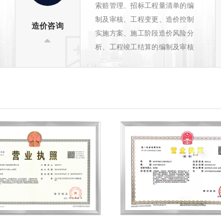
索赔管理、招标工程量清单的编
制及审核、工程变更、造价控制
造价咨询
实施方案、施工阶段造价风险分
析、工程竣工结算的编制及审核
BIM技术咨询
BIM TECHNICAL
CONSULTATION
可视设计、专业建模、整体规
划、智能布局、协同工作、优化
询
投资咨询
项目、减少变更、优化施工
前期可研