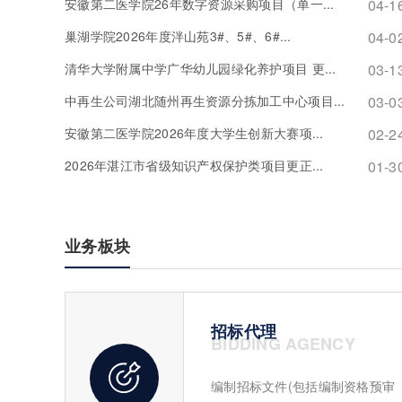
安徽第二医学院26年数字资源采购项目（单一...
04-1
巢湖学院2026年度泮山苑3#、5#、6#...
04-0
清华大学附属中学广华幼儿园绿化养护项目 更...
03-1
中再生公司湖北随州再生资源分拣加工中心项目...
03-0
安徽第二医学院2026年度大学生创新大赛项...
02-2
2026年湛江市省级知识产权保护类项目更正...
01-3
业务板块
招标代理
BIDDING AGENCY
编制招标文件(包括编制资格预审