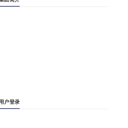
2019-10-21
10-21
10-21
019-10-21
..
2019-10-21
1
用户登录