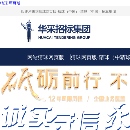
猜球网页版
欢迎您来到猜球网页版-猜球（中国）-猜球（中国）招标集团
网站猜球网页版
猜球网页版-猜球（中
猜
国）-猜球（中国）概
国
况