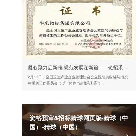
国）-猜球（中
北京联合大学城市服务大数据平台补充建设
国）
海淀区六里屯垃圾填埋场六里屯垃圾填埋
华北科技学院秘书综合实验室建设政府采购
华北科技学院2019年管理学院设备政府
凝心聚力启新程 规范发展谋新篇——链招采...
华北科技学院理学院2019年实验室建设
2月11日，全国卫生产业企业管理协会公立医院供应链与招投
标采购工作委员会（以下简称 “链招采工委”）...
北京市大兴区第一职业学校大兴一职东校区
大兴一职信息中心及动漫计应耗材购置项目
资格预审&招标猜球网页版-猜球（中
华北科技学院环境工程学院2019年实验
国）-猜球（中国）