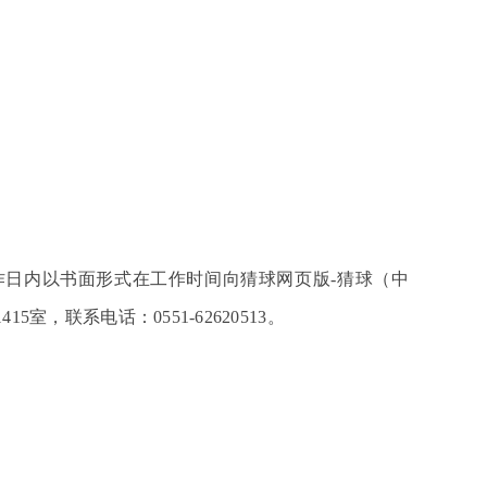
工作日内以书面形式在工作时间向猜球网页版-猜球（中
联系电话：0551-62620513。