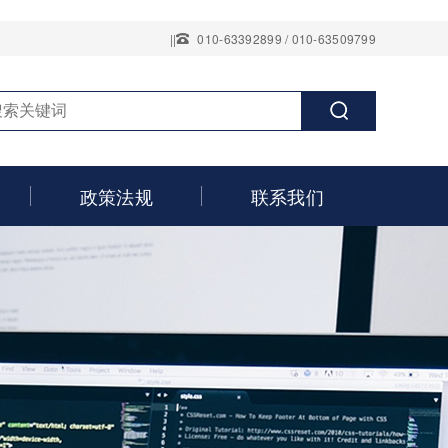
||
010-63392899 / 010-63509799
政策法规
联系我们