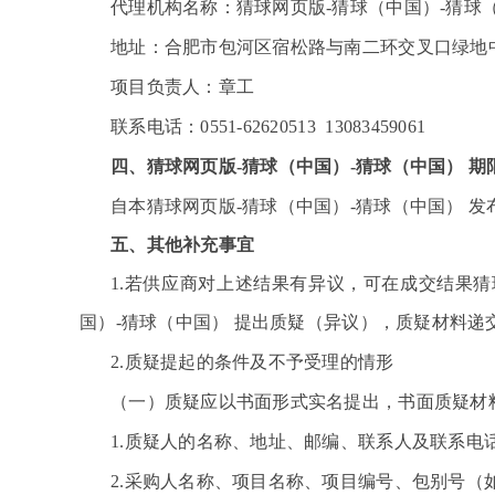
代理机构名称：猜球网页版-猜球（中国）-猜球
地址：合肥市包河区宿松路与南二环交叉口绿地
项目负责人：章工
联系电话：
0551-62620513 13083459061
四、猜球网页版-猜球（中国）-猜球（中国） 期
自本猜球网页版-猜球（中国）-猜球（中国） 发
五、其他补充事宜
1.若供应商对上述结果有异议，可在成交结果猜
国）-猜球（中国） 提出质疑（异议），质疑材料递交地址
2.质疑提起的条件及不予受理的情形
（一）质疑应以书面形式实名提出，书面质疑材
1.质疑人的名称、地址、邮编、联系人及联系电
2.采购人名称、项目名称、项目编号、包别号（