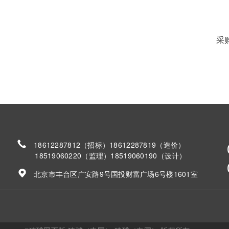
采
18612287812（招标）18612287819（造价）
18519060220（监理）18519060190（设计）
北京市丰台区广安路9号国投财富广场6号楼1601室