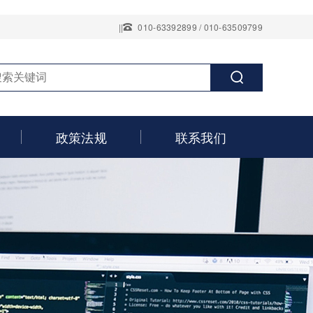
||
010-63392899 / 010-63509799
政策法规
联系我们