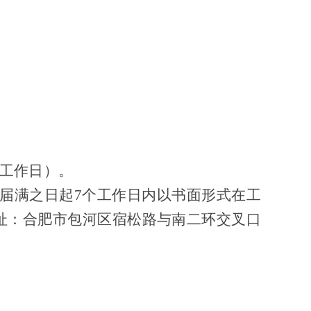
1个工作日）。
限届满之日起
7个工作日内以书面形式在工
地址：合肥市包河区宿松路与南二环交叉口