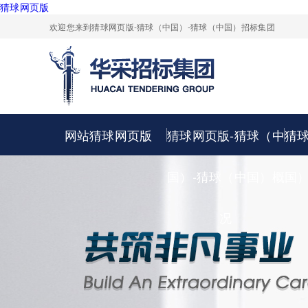
猜球网页版
欢迎您来到猜球网页版-猜球（中国）-猜球（中国）招标集团
网站猜球网页版
猜球网页版-猜球（中
猜
国）-猜球（中国）概
国
况