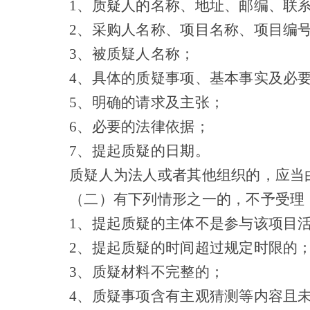
1、质疑人的名称、地址、邮编、联
2、采购人名称、项目名称、项目编
3、被质疑人名称；
4、具体的质疑事项、基本事实及必
5、明确的请求及主张；
6、必要的法律依据；
7、提起质疑的日期。
质疑人为法人或者其他组织的，应当
（二）有下列情形之一的，不予受理
1、提起质疑的主体不是参与该项目
2、提起质疑的时间超过规定时限的
3、质疑材料不完整的；
4、质疑事项含有主观猜测等内容且