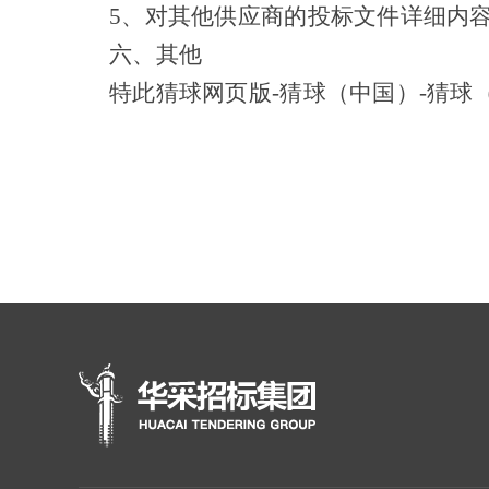
5、对其他供应商的投标文件详细内
六、其他
特此猜球网页版-猜球（中国）-猜球