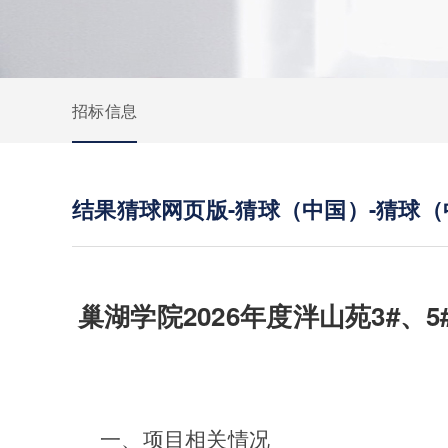
招标信息
结果猜球网页版-猜球（中国）-猜球（
巢湖学院2026年度泮山苑3#、
一、项目相关情况