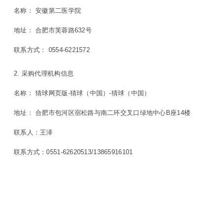
名称：
安徽第二医学院
地址：
合肥市芙蓉路632号
联系方式：
0554-6221572
2.
采购代理机构信息
名称：
猜球网页版-猜球（中国）-猜球（中国）
地址：
合肥市包河区宿松路与南二环交叉口绿地中心B座14楼
联系人：王泽
联系方式：0551-62620513/
13865916101