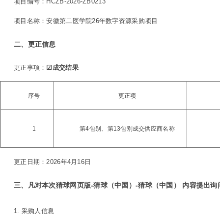
项目编号：HCZB-2026-ZB0213
项目名称：安徽第二医学院26年数字资源采购项目
二、更正信息
更正事项：
☑成交结果
序号
更正项
1
第4包别、第13包别成交供应商名称
更正日期：
2026
年4月16日
三、凡对本次猜球网页版-猜球（中国）-猜球（中国） 内容提出
1.
采购人信息