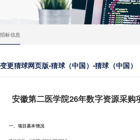
招标信息
变更猜球网页版-猜球（中国）-猜球（中国）
安徽第二医学院26年数字资源采购
一、项目基本情况