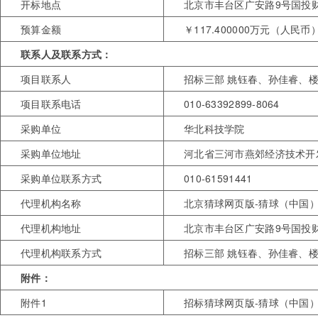
开标地点
北京市丰台区广安路9号国投财
预算金额
￥117.400000万元（人民币
联系人及联系方式：
项目联系人
招标三部 姚钰春、孙佳睿、
项目联系电话
010-63392899-8064
采购单位
华北科技学院
采购单位地址
河北省三河市燕郊经济技术开发
采购单位联系方式
010-61591441
代理机构名称
北京猜球网页版-猜球（中国
代理机构地址
北京市丰台区广安路9号国投财
代理机构联系方式
招标三部 姚钰春、孙佳睿、楼雅静0
附件：
附件1
招标猜球网页版-猜球（中国）-