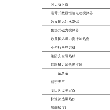
阿贝折射仪
悬臂式数显恒速电动搅拌器
数显恒温油水浴锅
集热式磁力搅拌器
数显恒温磁力搅拌加热套
小型行星球磨机
消防安全隔热服
四联磁力加热搅拌器
金属浴
精密天平
闭口闪点测定仪
快速筛选量热仪
智能酸度计