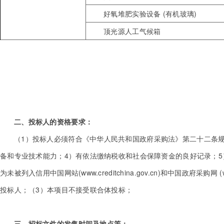
好氧堆肥实验设备 (有机玻璃)
顶光源人工气候箱
二、投标人的资格要求：
（1）投标人必须符合《中华人民共和国政府采购法》第二十二条规
备和专业技术能力；4）有依法缴纳税收和社会保障资金的良好记录；5
为未被列入信用中国网站(www.creditchina.gov.cn)和中国政
投标人；（3）本项目不接受联合体投标；
三、招标文件的发售时间及地点等：