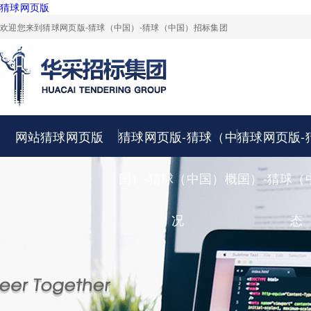
猜球网页版
欢迎您来到猜球网页版-猜球（中国）-猜球（中国）招标集团
网站猜球网页版
猜球网页版-猜球（中
猜球网页版-
国）-猜球（中国）概
国）-猜球（
况
态