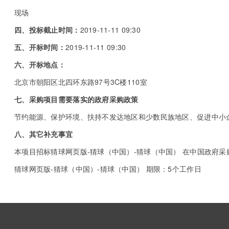
现场
四、投标截止时间：
2019-11-11 09:30
五、开标时间：
2019-11-11 09:30
六、开标地点：
北京市朝阳区北四环东路97号3C楼110室
七、采购项目需要落实的政府采购政策
节约能源、保护环境、扶持不发达地区和少数民族地区、促进中小
八、其它补充事宜
本项目招标猜球网页版-猜球（中国）-猜球（中国） 在中国政府采购网（//www.
猜球网页版-猜球（中国）-猜球（中国） 期限：5个工作日