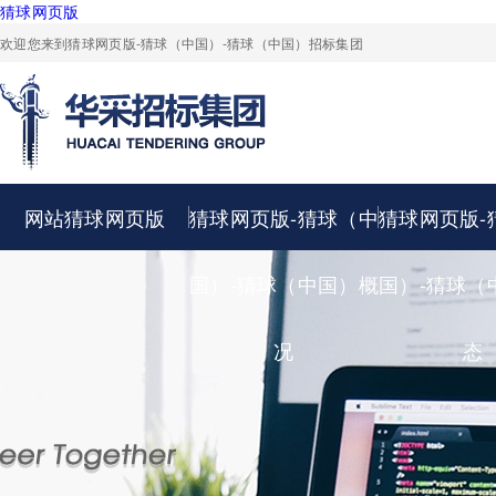
猜球网页版
欢迎您来到猜球网页版-猜球（中国）-猜球（中国）招标集团
网站猜球网页版
猜球网页版-猜球（中
猜球网页版-
国）-猜球（中国）概
国）-猜球（
况
态