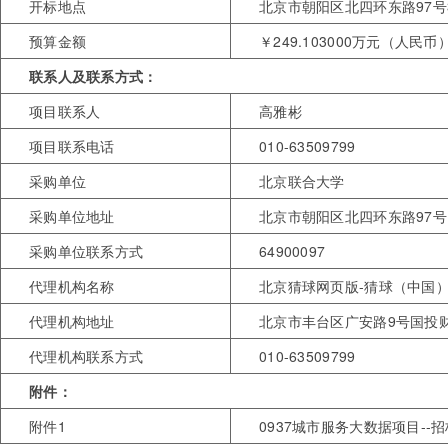
开标地点
北京市朝阳区北四环东路97号3
预算金额
￥249.103000万元（人民币
联系人及联系方式：
项目联系人
高雅彬
项目联系电话
010-63509799
采购单位
北京联合大学
采购单位地址
北京市朝阳区北四环东路97号
采购单位联系方式
64900097
代理机构名称
北京猜球网页版-猜球（中国
代理机构地址
北京市丰台区广安路9号国投财
代理机构联系方式
010-63509799
附件：
附件1
0937城市服务大数据项目--招