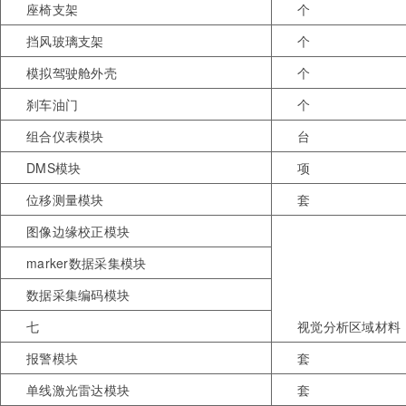
座椅支架
个
挡风玻璃支架
个
模拟驾驶舱外壳
个
刹车油门
个
组合仪表模块
台
DMS模块
项
位移测量模块
套
图像边缘校正模块
marker数据采集模块
数据采集编码模块
七
视觉分析区域材料
报警模块
套
单线激光雷达模块
套