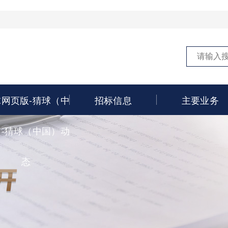
球网页版-猜球（中
招标信息
主要业务
）-猜球（中国）动
态