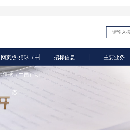
球网页版-猜球（中
招标信息
主要业务
）-猜球（中国）动
态