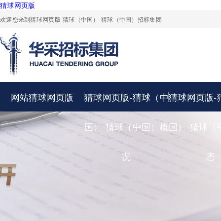
猜球网页版
欢迎您来到猜球网页版-猜球（中国）-猜球（中国）招标集团
网站猜球网页版
猜球网页版-猜球（中
猜球网页版-
国）-猜球（中国）概
国）-猜球（
况
态