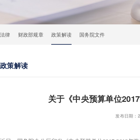
法律
财政部规章
政策解读
国务院文件
政策解读
关于《中央预算单位201
发布日期：2