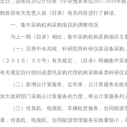
近日，国务院办公厅印发《中央预算单位2017-2018
财政部有关负责人就《目录》有关内容进行了解读。
一、集中采购机构采购项目的调整情况
与上一期《目录》相比，集中采购机构采购项目主
（一）完善中央高校、科研院所科研仪器设备采购。
〔２０１６〕５０号）有关规定，《目录》明确集中采
有关规定自行组织或委托采购代理机构采购各类科研仪
（二）新增云计算服务。近年来，云计算服务在政府
加大政府部门采购云计算服务的力度，将云计算服务列
（三）传真机、电视机、车辆租赁服务、合同能源管
看，传真机、电视机、合同能源管理服务采购量较小，