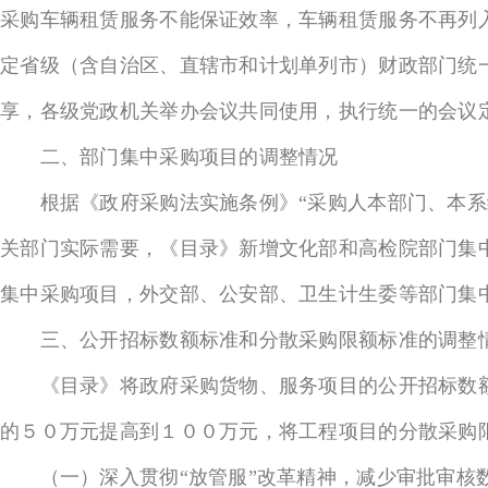
采购车辆租赁服务不能保证效率，车辆租赁服务不再列
定省级（含自治区、直辖市和计划单列市）财政部门统
享，各级党政机关举办会议共同使用，执行统一的会议
二、部门集中采购项目的调整情况
根据《政府采购法实施条例》“采购人本部门、本系统
关部门实际需要，《目录》新增文化部和高检院部门集
集中采购项目，外交部、公安部、卫生计生委等部门集
三、公开招标数额标准和分散采购限额标准的调整
《目录》将政府采购货物、服务项目的公开招标数额
的５０万元提高到１００万元，将工程项目的分散采购
（一）深入贯彻“放管服”改革精神，减少审批审核数