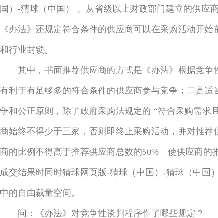
国）-猜球（中国） 、从省级以上财政部门建立的供应
《办法》还规定符合条件的供应商可以在采购活动开始
和行业封锁。
其中，书面推荐供应商的方式是《办法》根据竞争性
有利于有足够多的符合条件的供应商参与竞争；二是适
争和公正原则，除了政府采购法规定的 “符合采购需求
商始终不得少于三家，否则即终止采购活动，并对推荐
商的比例不得高于推荐供应商总数的50%，使供应商的
成交结果时同时猜球网页版-猜球（中国）-猜球（中国
中的自由裁量空间。
问：《办法》对竞争性谈判程序作了哪些规定？