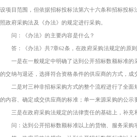
设项目范围，但依据招标投标法第六十六条和招标投标
照政府采购法及《办法》的规定进行采购。
问：《办法》的主要内容是什么？
答：《办法》共7章62条，在政府采购法规定的原则
一是在一般规定中明确了达到公开招标数额标准的采
的交纳与退还，选择符合资格条件的供应商的方式，成交
二是对三种非招标采购方式的整个流程进行了全面规
的内容、确定成交供应商的标准；单一来源采购的公示
三是在政府采购法规定的法律责任的基础上，补充和
问：达到公开招标数额标准以上的货物、服务采购项