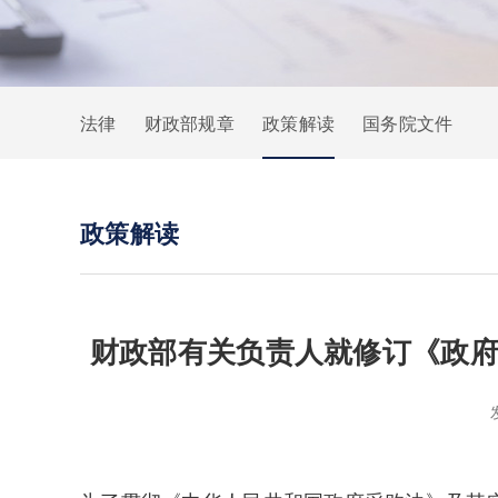
法律
财政部规章
政策解读
国务院文件
政策解读
财政部有关负责人就修订《政府