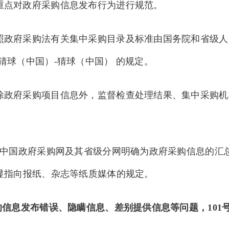
重点对政府采购信息发布行为进行规范。
府采购法有关集中采购目录及标准由国务院和省级人民
猜球（中国）-猜球（中国） 的规定。
政府采购项目信息外，监督检查处理结果、集中采购机
中国政府采购网及其省级分网明确为政府采购信息的汇
明显指向报纸、杂志等纸质媒体的规定。
的信息发布错误、隐瞒信息、差别提供信息等问题，101