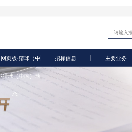
球网页版-猜球（中
招标信息
主要业务
）-猜球（中国）动
态