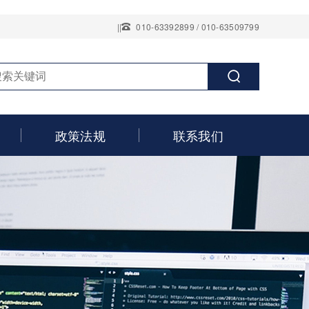
||
010-63392899 / 010-63509799
政策法规
联系我们