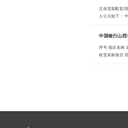
立体货架配套消
人公示如下： 中
中国银行山西
序号 项目名称
租赁采购项目 营