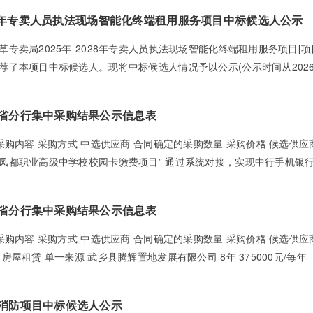
028年专卖人员执法现场智能化终端租用服务项目中标候选人公示
专卖局2025年-2028年专卖人员执法现场智能化终端租用服务项目[项目编
了本项目中标候选人。现将中标候选人情况予以公示(公示时间从2026年4月20
省分行集中采购结果公示信息表
 采购内容 采购方式 中选供应商 合同确定的采购数量 采购价格 候选供
凤都职业高级中学校校园卡缴费项目” 通过系统对接，实现中行手机银行
省分行集中采购结果公示信息表
 采购内容 采购方式 中选供应商 合同确定的采购数量 采购价格 候选供
房屋租赁 单一来源 武乡县腾辉置地发展有限公司 8年 375000元/每年（含
消防项目中标候选人公示