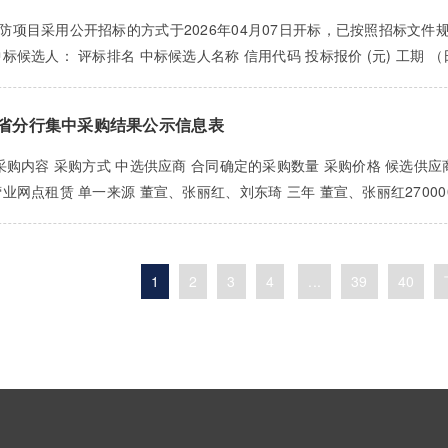
防项目采用公开招标的方式于2026年04月07日开标，已按照招标文
标候选人： 评标排名 中标候选人名称 信用代码 投标报价 (元) 工期 （日
省分行集中采购结果公示信息表
 采购内容 采购方式 中选供应商 合同确定的采购数量 采购价格 候选供
业网点租赁 单一来源 董宣、张丽红、刘东琦 三年 董宣、张丽红270000元/年
1
2
3
4
...
39
40