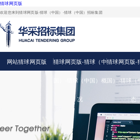
猜球网页版
欢迎您来到猜球网页版-猜球（中国）-猜球（中国）招标集团
网站猜球网页版
猜球网页版-猜球（中
猜球网页版-
国）-猜球（中国）概
国）-猜球（
况
态