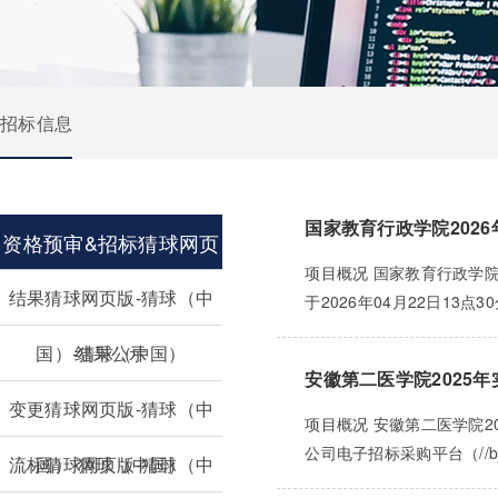
招标信息
国家教育行政学院202
资格预审&招标猜球网页
项目概况 国家教育行政学院
版-猜球（中国）-猜球
结果猜球网页版-猜球（中
于2026年04月22日13点3
（中国）
国）-猜球（中国）
结果公示
安徽第二医学院2025
变更猜球网页版-猜球（中
项目概况 安徽第二医学院2
公司电子招标采购平台（//bjh
流标猜球网页版-猜球（中
国）-猜球（中国）