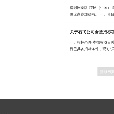
猜球网页版-猜球（中国）
供应商参加磋商。 一、项目名称
关于石飞公司食堂招标项
一、招标条件 本招标项目
目已具备招标条件，现对“关
猜球网