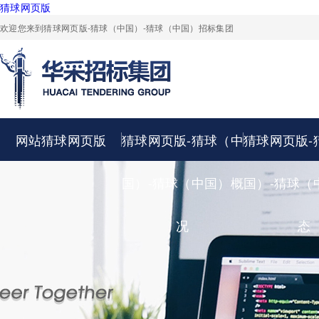
猜球网页版
欢迎您来到猜球网页版-猜球（中国）-猜球（中国）招标集团
网站猜球网页版
猜球网页版-猜球（中
猜球网页版-
国）-猜球（中国）概
国）-猜球（
况
态