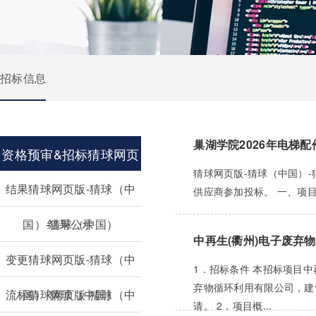
招标信息
巢湖学院2026年电梯
资格预审&招标猜球网页
猜球网页版-猜球（中国）-
版-猜球（中国）-猜球
结果猜球网页版-猜球（中
供应商参加投标。 一、项目基本
（中国）
国）-猜球（中国）
结果公示
中再生(衢州)电子废弃
变更猜球网页版-猜球（中
1．招标条件 本招标项目
弃物循环利用有限公司，建
流标猜球网页版-猜球（中
国）-猜球（中国）
请。 2．项目概...